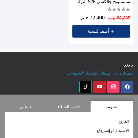
سامسونج جالكسي S26 الترا، 256 جيجا، رام 12 جيجا، شبكة 5G، بشريحتين - اسود
72,400 ج.م.
88,295 ج.م.
أضف للسلة
تابعنا
حساباتنا على وسائل التواصل الاجتماعي
معلومة
خدمة العملاء
حسابي
الفروع
الإستبدال أو إسترجاع