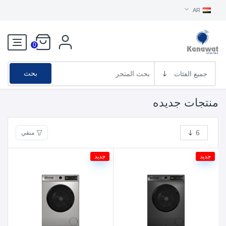
AR
0
بحث
منتجات جديده
منقي
جديد
جديد