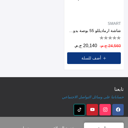
SMART
شاشة ارماديللو 55 بوصة بدون إطار مع نظام التحكم الصوتي AI وصوت Dolby ونظام تشغيل Whale
20,140 ج.م.
24,560 ج.م.
أضف للسلة
تابعنا
حساباتنا على وسائل التواصل الاجتماعي
معلومة
خدمة العملاء
حسابي