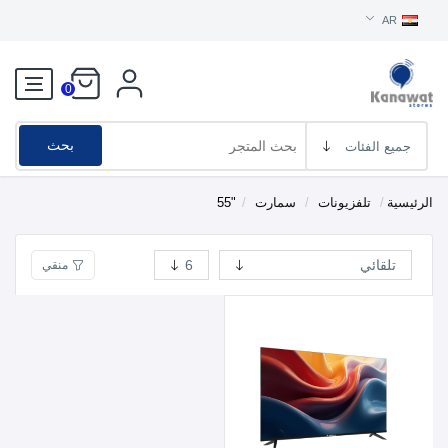
AR
0
بحث
الرئيسية
/
تلفزيونات
/
سمارت
/
"55
منقي