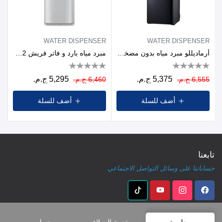
WATER DISPENSER
WATER DISPENSER
أرماديللو مبرد مياه بدون مضخة،3 حنفية، كابينة ، اسود
مبرد مياه بارد و فاتر فريش FW-17VFWR2 مع كابينة، 2 حنفية، ابيض واحمر غامق
5,375 ج.م.
5,295 ج.م.
6,555 ج.م.
6,460 ج.م.
أضف للسلة
أضف للسلة
تابعنا
حساباتنا على وسائل التواصل الاجتماعي
معلومة
خدمة العملاء
حسابي