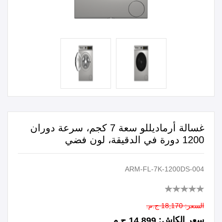
غسالة أرماديللو سعة 7 كجم، سرعة دوران
1200 دورة في الدقيقة، لون فضي
ARM-FL-7K-1200DS-004
السعر:
18,170 ج.م.
سعر الكاش:
14,899 ج.م.