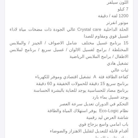
اللون سيلفر
7 كيلو
1200 لفة / دقيقة
موتور انفرتر
الحلة الداخلية Crystal care عالي الجودة ذات مضخات مياة لاداء
غسيل قوي ومقاوم للصدا
15 برنامج غسيل مختلف شامل الاصواف / الجينز / والملابس
المختلطة / برامج لغسيل الالوان / غسيل سريع / برنامج لملابس
الاطفال / برامج الملابس الرياضية
تشغيل هادي
ثبات عالي
كفاءة الطاقة فئة A تشغيل اقتصادي وموفر للكهرباء
برنامج سريع 15 دقيقة للحمولات الخفيفة و 60 دقيقة
برنامج مضاد للحساسية يوجد للعناية بالبشرة الحساسة
يوجد غسيل بماء بارد
التحكم في الدوران تعديل سرعة العصر
نظام Eco-Logic يوفر استهلاك المياة والطاقة
شاشة العرض ليد رقمية
باب امامي واسع بزجاج قوي
أقدام قابلة للتعديل لتقليل الاهتزاز والضوضاء
مواد مقاومة للصدا