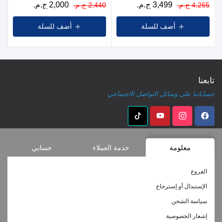
3,499 ج.م.
2,000 ج.م.
4,265 ج.م.
2,440 ج.م.
أضف للسلة
أضف للسلة
تابعنا
حساباتنا على وسائل التواصل الاجتماعي
معلومة
خدمة العملاء
حسابي
الفروع
الإستبدال أو إسترجاع
سياسة الشحن
إشعار الخصوصية