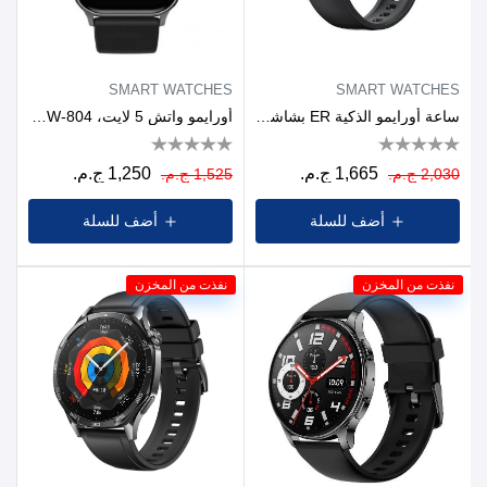
SMART WATCHES
SMART WATCHES
ساعة أورايمو الذكية ER بشاشة 1.43 بوصة AMOLED ومقاومة للماء IP68 - أسود
أورايمو واتش 5 لايت، OSW-804 - أسود
1,665 ج.م.
1,250 ج.م.
2,030 ج.م.
1,525 ج.م.
أضف للسلة
أضف للسلة
نفذت من المخزن
نفذت من المخزن