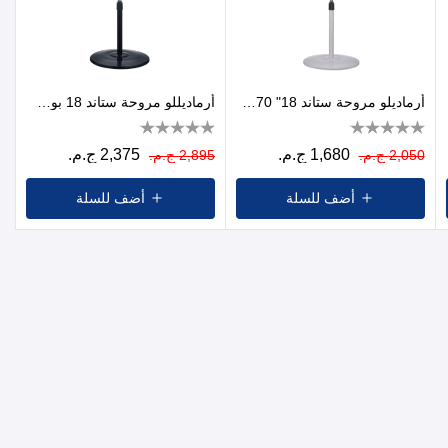
أرماديلو مروحة ستاند 18" 70وات أبيض,أسود
أرماديللو مروحة ستاند 18 بوصة مع وظيفة طارد البعوض وريموت كنترول بقوة 75 واط
1,680 ج.م.
2,375 ج.م.
2,050 ج.م.
2,895 ج.م.
أضف للسلة
أضف للسلة