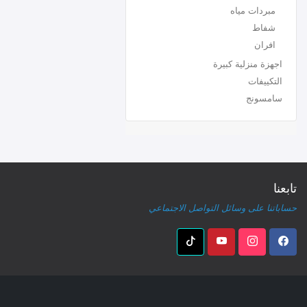
مبردات مياه
شفاط
افران
اجهزة منزلية كبيرة
التكييفات
سامسونج
تابعنا
حساباتنا على وسائل التواصل الاجتماعي