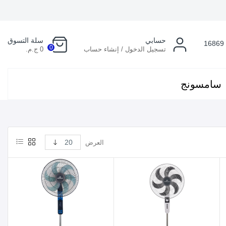
حسابي
سلة التسوق
16869
0
تسجيل الدخول / إنشاء حساب
0 ج.م.
سامسونج
العرض