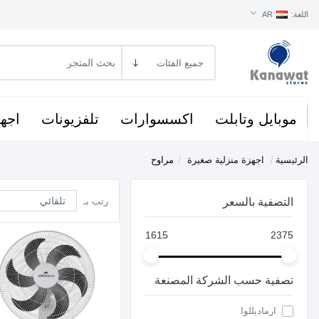
اللغة:
AR
موبايل وتابلت
اكسسوارات
تلفزيونات
اجهز
الرئيسية
/
اجهزة منزلية صغيرة
/
مراوح
التصفية بالسعر
رتب بـ
1615
2375
تصفية حسب الشركة المصنعة
ارماديللوا