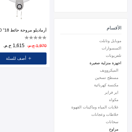
الأقسام
موبايل وتابلت
1,615 ج.م.
1,970 ج.م.
اكسسوارات
تلفزيونات
أضف للسلة
اجهزة منزلية صغيرة
الميكروويف
مسطح تسخين
مكنسة كهربائية
اير فراير
مكواه
غلايات المياه وماكينات القهوة
خلاطات وعجانات
سخانات
مراوح