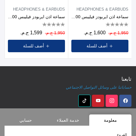
HEADPHONES & EARBUDS
HEADPHONES & EARBUDS
سماعة اذن ايربودز فيليبس Series 1000، حتى 24 ساعة، ابيض- TAT1109WT/97
سماعة اذن ايربودز فيليبس Series 3000، حتى 20 ساعة، اسود - TAT3559BK/97
1,600 ج.م.
1,599 ج.م.
1,950 ج.م.
1,950 ج.م.
أضف للسلة
أضف للسلة
تابعنا
حساباتنا على وسائل التواصل الاجتماعي
معلومة
خدمة العملاء
حسابي
الفروع