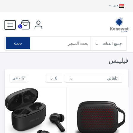
AR
0
بحث
فيليبس
منقي