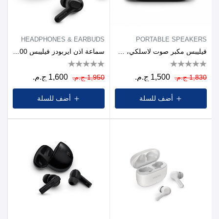
HEADPHONES & EARBUDS
PORTABLE SPEAKERS
فيليبس مكبر صوت لاسلكي، TAS1209BK - أسود
سماعة اذن ايربودز فيليبس Series 1000، حتى 24 ساعة، اسود - TAT1109BK/97
1,500 ج.م.
1,600 ج.م.
1,830 ج.م.
1,950 ج.م.
أضف للسلة
أضف للسلة