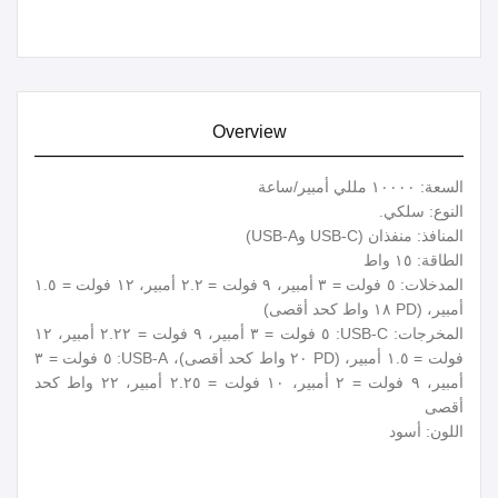
Overview
السعة: ١٠٠٠٠ مللي أمبير/ساعة
النوع: سلكي.
المنافذ: منفذان (USB-C وUSB-A)
الطاقة: ١٥ واط
المدخلات: ٥ فولت = ٣ أمبير، ٩ فولت = ٢.٢ أمبير، ١٢ فولت = ١.٥
أمبير، (PD ١٨ واط كحد أقصى)
المخرجات: USB-C: ٥ فولت = ٣ أمبير، ٩ فولت = ٢.٢٢ أمبير، ١٢
فولت = ١.٥ أمبير، (PD ٢٠ واط كحد أقصى)، USB-A: ٥ فولت = ٣
أمبير، ٩ فولت = ٢ أمبير، ١٠ فولت = ٢.٢٥ أمبير، ٢٢ واط كحد
أقصى
اللون: أسود