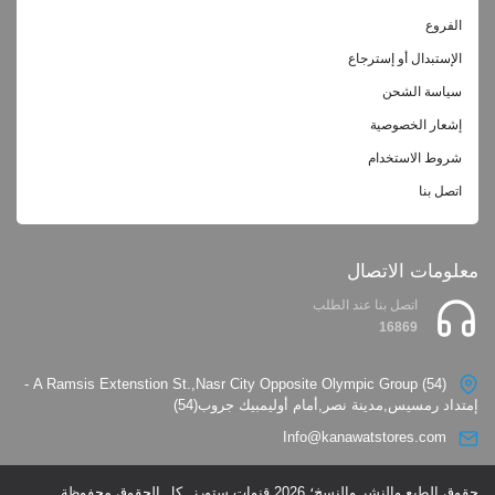
الفروع
الإستبدال أو إسترجاع
سياسة الشحن
إشعار الخصوصية
شروط الاستخدام
اتصل بنا
معلومات الاتصال
اتصل بنا عند الطلب
16869
(54) A Ramsis Extenstion St.,Nasr City Opposite Olympic Group -
إمتداد رمسيس,مدينة نصر,أمام أوليمبيك جروب(54)
Info@kanawatstores.com
حقوق الطبع والنشر والنسخ؛ 2026 قنوات ستورز. كل الحقوق محفوظة.