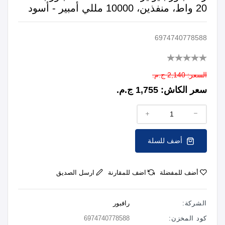
20 واط، منفذين، 10000 مللي أمبير - أسود
6974740778588
السعر:
2,140 ج.م.
سعر الكاش:
1,755 ج.م.
أضف للسلة
أضف للمفضلة
اضف للمقارنة
ارسل الصديق
الشركة:
رافبور
كود المخزن:
6974740778588