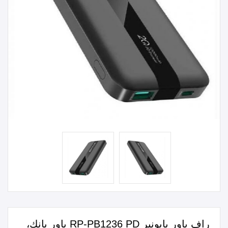
راف باور بايونير RP-PB1236 PD باور بانك،