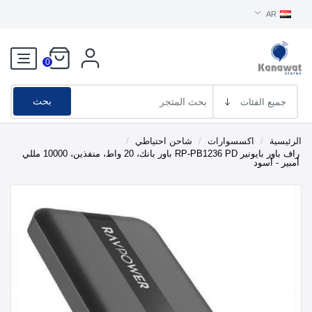
AR
0
بحث
الرئيسية
/
اكسسوارات
/
شاحن احتياطي
/
راف باور بايونير RP-PB1236 PD باور بانك، 20 واط، منفذين، 10000 مللي
أمبير - أسود