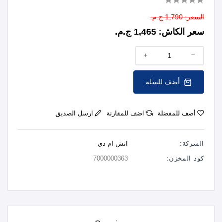
السعر:
1,790 ج.م.
سعر الكاش:
1,465 ج.م.
أضف للسلة
أضف للمفضلة
اضف للمقارنة
ارسل الصديق
الشركة:
اتش ام دي
كود المخزن:
7000000363