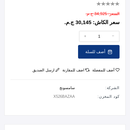
السعر:
34,925 ج.م.
سعر الكاش:
30,145 ج.م.
أضف للسلة
أضف للمفضلة
اضف للمقارنة
ارسل الصديق
الشركة:
سامسونج
كود المخزن:
X526BAZAA