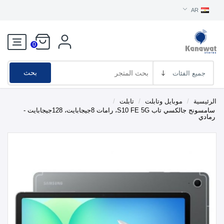
AR
0
بحث
الرئيسية
/
موبايل وتابلت
/
تابلت
/
سامسونج جالكسي تاب S10 FE 5G، رامات 8جيجابايت، 128جيجابايت -
رمادي