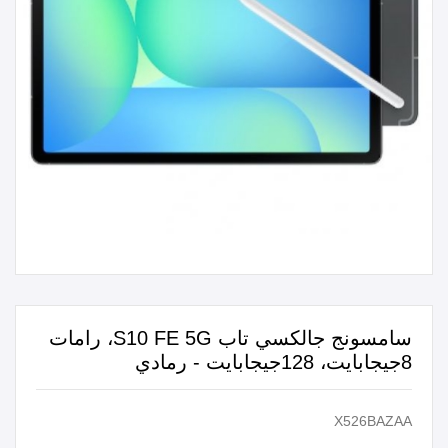
سامسونج جالكسي تاب S10 FE 5G، رامات
8جيجابايت، 128جيجابايت - رمادي
X526BAZAA